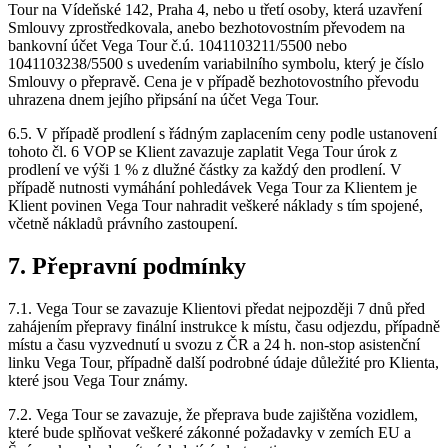
Tour na Vídeňské 142, Praha 4, nebo u třetí osoby, která uzavření
Smlouvy zprostředkovala, anebo bezhotovostním převodem na
bankovní účet Vega Tour č.ú. 1041103211/5500 nebo
1041103238/5500 s uvedením variabilního symbolu, který je číslo
Smlouvy o přepravě. Cena je v případě bezhotovostního převodu
uhrazena dnem jejího připsání na účet Vega Tour.
6.5. V případě prodlení s řádným zaplacením ceny podle ustanovení
tohoto čl. 6 VOP se Klient zavazuje zaplatit Vega Tour úrok z
prodlení ve výši 1 % z dlužné částky za každý den prodlení. V
případě nutnosti vymáhání pohledávek Vega Tour za Klientem je
Klient povinen Vega Tour nahradit veškeré náklady s tím spojené,
včetně nákladů právního zastoupení.
7. Přepravní podmínky
7.1. Vega Tour se zavazuje Klientovi předat nejpozději 7 dnů před
zahájením přepravy finální instrukce k místu, času odjezdu, případně
místu a času vyzvednutí u svozu z ČR a 24 h. non-stop asistenční
linku Vega Tour, případně další podrobné údaje důležité pro Klienta,
které jsou Vega Tour známy.
7.2. Vega Tour se zavazuje, že přeprava bude zajištěna vozidlem,
které bude splňovat veškeré zákonné požadavky v zemích EU a