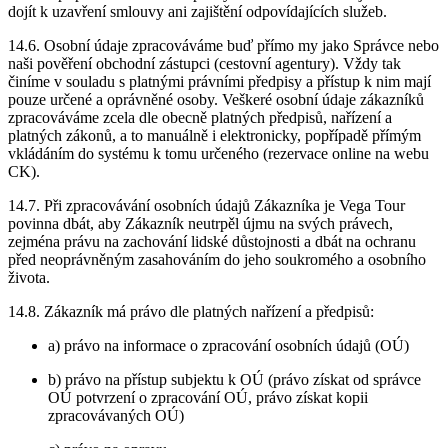
dojít k uzavření smlouvy ani zajištění odpovídajících služeb.
14.6. Osobní údaje zpracováváme buď přímo my jako Správce nebo
naši pověření obchodní zástupci (cestovní agentury). Vždy tak
činíme v souladu s platnými právními předpisy a přístup k nim mají
pouze určené a oprávněné osoby. Veškeré osobní údaje zákazníků
zpracováváme zcela dle obecně platných předpisů, nařízení a
platných zákonů, a to manuálně i elektronicky, popřípadě přímým
vkládáním do systému k tomu určeného (rezervace online na webu
CK).
14.7. Při zpracovávání osobních údajů Zákazníka je Vega Tour
povinna dbát, aby Zákazník neutrpěl újmu na svých právech,
zejména právu na zachování lidské důstojnosti a dbát na ochranu
před neoprávněným zasahováním do jeho soukromého a osobního
života.
14.8. Zákazník má právo dle platných nařízení a předpisů:
a) právo na informace o zpracování osobních údajů (OÚ)
b) právo na přístup subjektu k OÚ (právo získat od správce
OÚ potvrzení o zpracování OÚ, právo získat kopii
zpracovávaných OÚ)