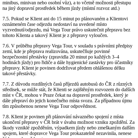
minibus, minivan nebo osobní vůz), a to včetně možnosti přestupu
na jiný dopravní prostředek během jízdy (místní rozvoz atd.)
7.5. Pokud se Klient ani do 15 minut po plánovaném a Klientovi
oznámeném čase odjezdu nedostaví na uvedené místo
vyzvednutí/odjezdu, má Vega Tour právo uskutečnit přepravu bez
tohoto Klienta a takový Klient je z přepravy vyloučen.
7.6. V průběhu přepravy Vega Tour, v souladu s právními předpisy
zemí, kde je přeprava realizována, uskutečňuje povinné
bezpečnostní přestávky (zpravidla 20 minut po každých 3–4
hodinách jízdy) pro řidiče a dále hygienické zastávky pro účastníky
přepravy. Klient je povinen dodržovat předem ohlášenou délku
takové přestávky.
7.7. Z důvodu rozdílných časů příjezdů autobusů do ČR z různých
středisek, se může stát, že Klienti se zajištěným rozvozem do dalších
míst v ČR, mohou v Praze čekat na dopravní prostředek, který je
dále přepraví do jejich konečného místa svozu. Za případnou újmu
tím způsobenou nenese Vega Tour odpovědnost.
7.8. Klient je povinen při plánování návazného spojení z místa
ukončení přepravy v ČR brát v úvahu možnost vzniku zpoždění. Za
škody vzniklé zpožděním, výpadkem jízdy nebo zmeškaným dalším
spojem, které dopravce Vega Tour prokazatelně nezavinila, nenese