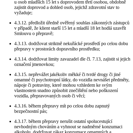
u osob mladších 15 let s doprovodem třetí osobou, obdobně
zajistit doprovod a dohled osob, jejichž zdravotní stav to
vyžaduje;
4.3.12. předložit úředně ověřený souhlas zákonných zástupců
v případě, že klient starší 15 let a mladší 18 let hodlá uzavřít
Smlouvu o přepravě;
4.3.13. dodržovat striktně nekuřácké prostředí po celou dobu
přepravy v prostorách dopravního prostředku;
4.3.14. dodržovat limity zavazadel dle čl. 7.13, zajistit si jejich
označení jmenovkou;
4.3.15. nepřevážet jakékoliv měkké či tvrdé drogy či jiné
omamné či psychotropní látky, do vozidla nevnášet předměty,
nápoje či potraviny, které mohou vzhledem ke svým
vlastnostem snadno způsobit znečištění nebo poškození
vozidla, přepravovaných osob či věcí;
4.3.16. během přepravy mít po celou dobu zapnutý
bezpečnostní pás;
4.3.17. během přepravy nerušit ostatní spolucestující
nevhodným chováním a vyhnout se nadměrné konzumaci
alkoholu, dodržovat zákaz konzumace omamných a