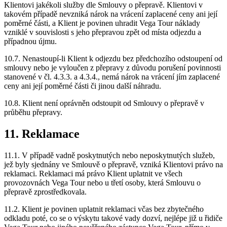
Klientovi jakékoli služby dle Smlouvy o přepravě. Klientovi v
takovém případě nevzniká nárok na vrácení zaplacené ceny ani její
poměrné části, a Klient je povinen uhradit Vega Tour náklady
vzniklé v souvislosti s jeho přepravou zpět od místa odjezdu a
případnou újmu.
10.7. Nenastoupí-li Klient k odjezdu bez předchozího odstoupení od
smlouvy nebo je vyloučen z přepravy z důvodu porušení povinnosti
stanovené v čl. 4.3.3. a 4.3.4., nemá nárok na vrácení jím zaplacené
ceny ani její poměrné části či jinou další náhradu.
10.8. Klient není oprávněn odstoupit od Smlouvy o přepravě v
průběhu přepravy.
11. Reklamace
11.1. V případě vadně poskytnutých nebo neposkytnutých služeb,
jež byly sjednány ve Smlouvě o přepravě, vzniká Klientovi právo na
reklamaci. Reklamaci má právo Klient uplatnit ve všech
provozovnách Vega Tour nebo u třetí osoby, která Smlouvu o
přepravě zprostředkovala.
11.2. Klient je povinen uplatnit reklamaci včas bez zbytečného
odkladu poté, co se o výskytu takové vady dozví, nejlépe již u řidiče