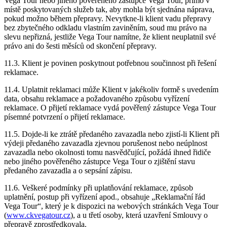
Vega Tour nebo jiného pověřeného zástupce Vega Tour, přímo v
místě poskytovaných služeb tak, aby mohla být sjednána náprava,
pokud možno během přepravy. Nevytkne-li klient vadu přepravy
bez zbytečného odkladu vlastním zaviněním, soud mu právo na
slevu nepřizná, jestliže Vega Tour namítne, že klient neuplatnil své
právo ani do šesti měsíců od skončení přepravy.
11.3. Klient je povinen poskytnout potřebnou součinnost při řešení
reklamace.
11.4. Uplatnit reklamaci může Klient v jakékoliv formě s uvedením
data, obsahu reklamace a požadovaného způsobu vyřízení
reklamace. O přijetí reklamace vydá pověřený zástupce Vega Tour
písemné potvrzení o přijetí reklamace.
11.5. Dojde-li ke ztrátě předaného zavazadla nebo zjistí-li Klient při
výdeji předaného zavazadla zjevnou porušenost nebo neúplnost
zavazadla nebo okolnosti tomu nasvědčující, požádá ihned řidiče
nebo jiného pověřeného zástupce Vega Tour o zjištění stavu
předaného zavazadla a o sepsání zápisu.
11.6. Veškeré podmínky při uplatňování reklamace, způsob
uplatnění, postup při vyřízení apod., obsahuje „Reklamační řád
Vega Tour“, který je k dispozici na webových stránkách Vega Tour
(
www.ckvegatour.cz
), a u třetí osoby, která uzavření Smlouvy o
přepravě zprostředkovala.