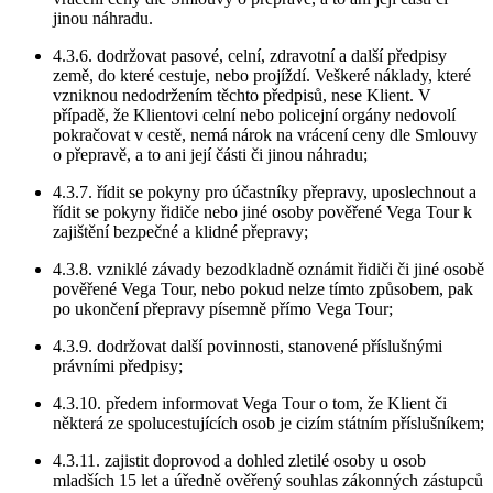
jinou náhradu.
4.3.6. dodržovat pasové, celní, zdravotní a další předpisy
země, do které cestuje, nebo projíždí. Veškeré náklady, které
vzniknou nedodržením těchto předpisů, nese Klient. V
případě, že Klientovi celní nebo policejní orgány nedovolí
pokračovat v cestě, nemá nárok na vrácení ceny dle Smlouvy
o přepravě, a to ani její části či jinou náhradu;
4.3.7. řídit se pokyny pro účastníky přepravy, uposlechnout a
řídit se pokyny řidiče nebo jiné osoby pověřené Vega Tour k
zajištění bezpečné a klidné přepravy;
4.3.8. vzniklé závady bezodkladně oznámit řidiči či jiné osobě
pověřené Vega Tour, nebo pokud nelze tímto způsobem, pak
po ukončení přepravy písemně přímo Vega Tour;
4.3.9. dodržovat další povinnosti, stanovené příslušnými
právními předpisy;
4.3.10. předem informovat Vega Tour o tom, že Klient či
některá ze spolucestujících osob je cizím státním příslušníkem;
4.3.11. zajistit doprovod a dohled zletilé osoby u osob
mladších 15 let a úředně ověřený souhlas zákonných zástupců