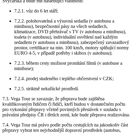
Švýcarska a bude mít následující vlastnosti:
7.2.1. vůz do 6 let stáří;
7.2.2. polohovatelná a výsuvná sedadla (v autobusu a
minibusu), bezpečnostní pásy na všech sedadlech,
klimatizace, DVD přehrávač s TV (v autobusu a minibusu),
toaleta (v autobusu), individuální osvětlení nad každým
sedadlem (v autobusu a minibusu), zabezpečený zavazadlový
prostor, certifikace na min. 100 km/h, motory splňující normy
EURO 4-5, v případě potřeby i skibox (v autobusu);
7.2.3. během cesty možnost promítání filmů (v autobuse a
minibuse);
7.2.4. prodej studeného i teplého občerstvení v CZK;
7.2.5. striktně nekuřácké prostředí.
7.3. Vega Tour se zavazuje, že přeprava bude zajištěna
kvalifikovaným řidičem či řidiči, kteří budou v dostatečném počtu
pro vykonání přepravy včetně povinných přestávek v souladu s
právními předpisy ČR i třetích zemí, kde bude přeprava realizována.
7.4. Vega Tour má právo podle počtu cestujících na jakoukoliv část
přepravy vybrat ten nejvhodnější dopravní prostředek (autobus,