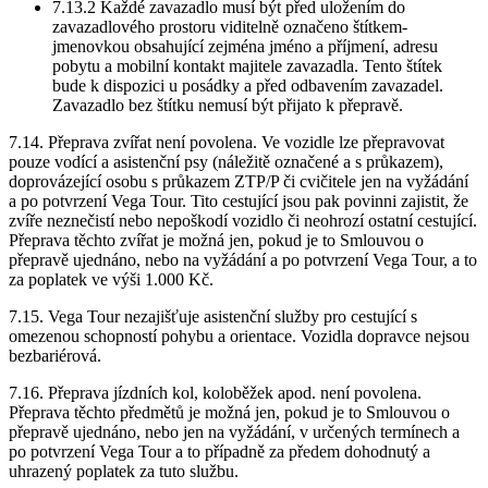
7.13.2 Každé zavazadlo musí být před uložením do
zavazadlového prostoru viditelně označeno štítkem-
jmenovkou obsahující zejména jméno a příjmení, adresu
pobytu a mobilní kontakt majitele zavazadla. Tento štítek
bude k dispozici u posádky a před odbavením zavazadel.
Zavazadlo bez štítku nemusí být přijato k přepravě.
7.14. Přeprava zvířat není povolena. Ve vozidle lze přepravovat
pouze vodící a asistenční psy (náležitě označené a s průkazem),
doprovázející osobu s průkazem ZTP/P či cvičitele jen na vyžádání
a po potvrzení Vega Tour. Tito cestující jsou pak povinni zajistit, že
zvíře neznečistí nebo nepoškodí vozidlo či neohrozí ostatní cestující.
Přeprava těchto zvířat je možná jen, pokud je to Smlouvou o
přepravě ujednáno, nebo na vyžádání a po potvrzení Vega Tour, a to
za poplatek ve výši 1.000 Kč.
7.15. Vega Tour nezajišťuje asistenční služby pro cestující s
omezenou schopností pohybu a orientace. Vozidla dopravce nejsou
bezbariérová.
7.16. Přeprava jízdních kol, koloběžek apod. není povolena.
Přeprava těchto předmětů je možná jen, pokud je to Smlouvou o
přepravě ujednáno, nebo jen na vyžádání, v určených termínech a
po potvrzení Vega Tour a to případně za předem dohodnutý a
uhrazený poplatek za tuto službu.