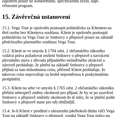
zapotřebí pouze ke konkrétnímu, specifickému účelu, např.
věrnostní program.
15. Závěrečná ustanovení
15.1. Vega Tour je oprávněn postoupit pohledávku za Klientem na
třetí osobu bez Klientova souhlasu. Klient je oprávněn postoupit
pohledávku za Vega Tour ze Smlouvy o přepravě pouze na základě
předchozího písemného souhlasu Vega Tour.
15.2. Klient se ve smyslu § 1794 odst. 2 občanského zákoníku
vzdává práva požadovat zrušení Smlouvy o přepravě a navrácení
původního stavu z důvodu případného neúměrného zkrácení a
zároveň prohlašuje, že plnění na základě Smlouvy o přepravě
přijímá za tam dohodnutou cenu, přičemž Klient prohlašuje, že
takovou cenu nepovažuje za hrubě nepoměrnou k poskytnutému
protiplnění.
15.3. Klient na sebe ve smyslu § 1765 odst. 2 občanského zákoníku
přebírá nebezpečí změny okolností pro případ, že by se po uzavření
Smlouvy o přepravě změnily okolnosti do té míry, že se plnění podle
Smlouvy o přepravě stane pro něj obtížnější.
15.4. Je-li Klient v prodlení s uhrazením jakéhokoli dluhu vůči Vega
Tour na základě Smlouvy o přepravě, vzniká Vega Tour právo na