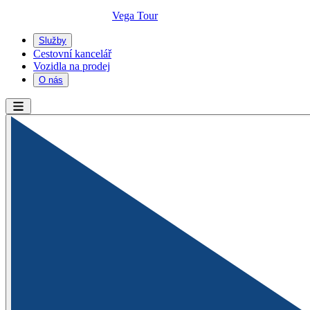
Vega Tour
Služby
Cestovní kancelář
Vozidla na prodej
O nás