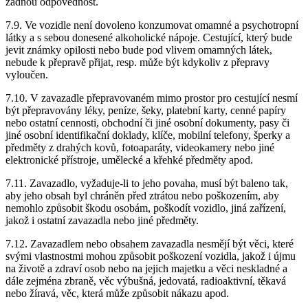
žádnou odpovědnost.
7.9. Ve vozidle není dovoleno konzumovat omamné a psychotropní
látky a s sebou donesené alkoholické nápoje. Cestující, který bude
jevit známky opilosti nebo bude pod vlivem omamných látek,
nebude k přepravě přijat, resp. může být kdykoliv z přepravy
vyloučen.
7.10. V zavazadle přepravovaném mimo prostor pro cestující nesmí
být přepravovány léky, peníze, šeky, platební karty, cenné papíry
nebo ostatní cennosti, obchodní či jiné osobní dokumenty, pasy či
jiné osobní identifikační doklady, klíče, mobilní telefony, šperky a
předměty z drahých kovů, fotoaparáty, videokamery nebo jiné
elektronické přístroje, umělecké a křehké předměty apod.
7.11. Zavazadlo, vyžaduje-li to jeho povaha, musí být baleno tak,
aby jeho obsah byl chráněn před ztrátou nebo poškozením, aby
nemohlo způsobit škodu osobám, poškodít vozidlo, jiná zařízení,
jakož i ostatní zavazadla nebo jiné předměty.
7.12. Zavazadlem nebo obsahem zavazadla nesmějí být věci, které
svými vlastnostmi mohou způsobit poškození vozidla, jakož i újmu
na životě a zdraví osob nebo na jejich majetku a věci neskladné a
dále zejména zbraně, věc výbušná, jedovatá, radioaktivní, těkavá
nebo žíravá, věc, která může způsobit nákazu apod.