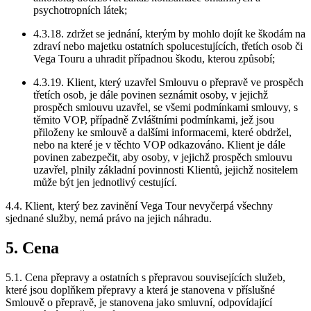
psychotropních látek;
4.3.18. zdržet se jednání, kterým by mohlo dojít ke škodám na
zdraví nebo majetku ostatních spolucestujících, třetích osob či
Vega Touru a uhradit případnou škodu, kterou způsobí;
4.3.19. Klient, který uzavřel Smlouvu o přepravě ve prospěch
třetích osob, je dále povinen seznámit osoby, v jejichž
prospěch smlouvu uzavřel, se všemi podmínkami smlouvy, s
těmito VOP, případně Zvláštními podmínkami, jež jsou
přiloženy ke smlouvě a dalšími informacemi, které obdržel,
nebo na které je v těchto VOP odkazováno. Klient je dále
povinen zabezpečit, aby osoby, v jejichž prospěch smlouvu
uzavřel, plnily základní povinnosti Klientů, jejichž nositelem
může být jen jednotlivý cestující.
4.4. Klient, který bez zavinění Vega Tour nevyčerpá všechny
sjednané služby, nemá právo na jejich náhradu.
5. Cena
5.1. Cena přepravy a ostatních s přepravou souvisejících služeb,
které jsou doplňkem přepravy a která je stanovena v příslušné
Smlouvě o přepravě, je stanovena jako smluvní, odpovídající