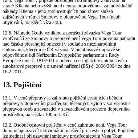
12.5. Vega Tour v případě odstoupení od smlouvy z důvodů na
straně Klienta nebo vyšší moci nenese odpovědnost za individuální
náklady Klienta a jeho spolucestujících nad rámec služeb
zajištěných v rámci Smlouvy o přepravě od Vega Tour (např.
ubytování, pojištění, víza atd.).
12.6. Náhradu škody vzniklou z porušení závazku Vega Tour
vyplývající ze Smlouvy o přepravě není Vega Tour povinna nahradit
nad částku přesahující omezení v souladu s mezinárodními
smlouvami, kterými je ČR vázána. V autobusové dopravě se
odpovědnost řídí Nařízením Evropského parlamentu a Rady
Evropské unie č. 181/2011 o právech cestujících v autobusové a
autokarové přepravě a o změně nařízení (ES) č. 2006/2004 ze dne
16.2.2011.
13. Pojištění
13.1. V ceně přepravy je zahrnuto pojištění cestujících během
přepravy v dopravním prostředku, léčebných výloh v souvislosti s
přepravou osob a zavazadel v zavazadlovém prostoru dopravního
prostředku, na částku 100 mil. Kč.
13.2. Osobní cestovní pojištění v ceně zahrnuto není. Vega Tour
doporučuje uzavřít individuální pojištění pro cesty a pobyt. Pojištění
lze sjednat i při uzavírání smlouvy prostřednictvím Vega Tour.