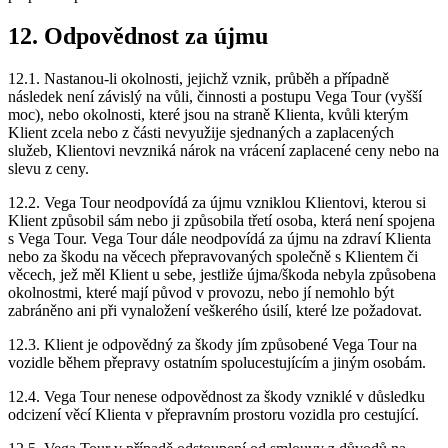
12. Odpovědnost za újmu
12.1. Nastanou-li okolnosti, jejichž vznik, průběh a případně
následek není závislý na vůli, činnosti a postupu Vega Tour (vyšší
moc), nebo okolnosti, které jsou na straně Klienta, kvůli kterým
Klient zcela nebo z části nevyužije sjednaných a zaplacených
služeb, Klientovi nevzniká nárok na vrácení zaplacené ceny nebo na
slevu z ceny.
12.2. Vega Tour neodpovídá za újmu vzniklou Klientovi, kterou si
Klient způsobil sám nebo ji způsobila třetí osoba, která není spojena
s Vega Tour. Vega Tour dále neodpovídá za újmu na zdraví Klienta
nebo za škodu na věcech přepravovaných společně s Klientem či
věcech, jež měl Klient u sebe, jestliže újma/škoda nebyla způsobena
okolnostmi, které mají původ v provozu, nebo jí nemohlo být
zabráněno ani při vynaložení veškerého úsilí, které lze požadovat.
12.3. Klient je odpovědný za škody jím způsobené Vega Tour na
vozidle během přepravy ostatním spolucestujícím a jiným osobám.
12.4. Vega Tour nenese odpovědnost za škody vzniklé v důsledku
odcizení věcí Klienta v přepravním prostoru vozidla pro cestující.