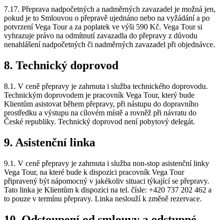
7.17. Přeprava nadpočetných a nadměrných zavazadel je možná jen,
pokud je to Smlouvou o přepravě ujednáno nebo na vyžádání a po
potvrzení Vega Tour a za poplatek ve výši 590 Kč. Vega Tour si
vyhrazuje právo na odmítnutí zavazadla do přepravy z důvodu
nenahlášení nadpočetných či nadměrných zavazadel při objednávce.
8. Technický doprovod
8.1. V ceně přepravy je zahrnuta i služba technického doprovodu.
Technickým doprovodem je pracovník Vega Tour, který bude
Klientům asistovat během přepravy, při nástupu do dopravního
prostředku a výstupu na cílovém místě a rovněž při návratu do
České republiky. Technický doprovod není pobytový delegát.
9. Asistenční linka
9.1. V ceně přepravy je zahrnuta i služba non-stop asistenční linky
Vega Tour, na které bude k dispozici pracovník Vega Tour
připravený být nápomocný v jakékoliv situaci týkající se přepravy.
Tato linka je Klientům k dispozici na tel. čísle: +420 737 202 462 a
to pouze v termínu přepravy. Linka neslouží k změně rezervace.
10. Odstoupení od smlouvy a odstupné