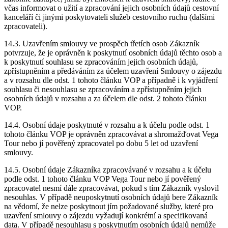
včas informovat o užití a zpracování jejich osobních údajů cestovní
kanceláří či jinými poskytovateli služeb cestovního ruchu (dalšími
zpracovateli).
14.3. Uzavřením smlouvy ve prospěch třetích osob Zákazník
potvrzuje, že je oprávněn k poskytnutí osobních údajů těchto osob a
k poskytnutí souhlasu se zpracováním jejich osobních údajů,
zpřístupněním a předáváním za účelem uzavření Smlouvy o zájezdu
a v rozsahu dle odst. 1 tohoto článku VOP a případně i k vyjádření
souhlasu či nesouhlasu se zpracováním a zpřístupněním jejich
osobních údajů v rozsahu a za účelem dle odst. 2 tohoto článku
VOP.
14.4. Osobní údaje poskytnuté v rozsahu a k účelu podle odst. 1
tohoto článku VOP je oprávněn zpracovávat a shromažďovat Vega
Tour nebo jí pověřený zpracovatel po dobu 5 let od uzavření
smlouvy.
14.5. Osobní údaje Zákazníka zpracovávané v rozsahu a k účelu
podle odst. 1 tohoto článku VOP Vega Tour nebo jí pověřený
zpracovatel nesmí dále zpracovávat, pokud s tím Zákazník vyslovil
nesouhlas. V případě neuposkytnutí osobních údajů bere Zákazník
na vědomí, že nelze poskytnout jím požadované služby, které pro
uzavření smlouvy o zájezdu vyžadují konkrétní a specifikovaná
data. V případě nesouhlasu s poskytnutím osobních údajů nemůže