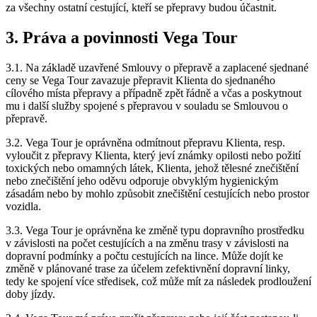
za všechny ostatní cestující, kteří se přepravy budou účastnit.
3. Práva a povinnosti Vega Tour
3.1. Na základě uzavřené Smlouvy o přepravě a zaplacené sjednané
ceny se Vega Tour zavazuje přepravit Klienta do sjednaného
cílového místa přepravy a případně zpět řádně a včas a poskytnout
mu i další služby spojené s přepravou v souladu se Smlouvou o
přepravě.
3.2. Vega Tour je oprávněna odmítnout přepravu Klienta, resp.
vyloučit z přepravy Klienta, který jeví známky opilosti nebo požití
toxických nebo omamných látek, Klienta, jehož tělesné znečištění
nebo znečištění jeho oděvu odporuje obvyklým hygienickým
zásadám nebo by mohlo způsobit znečištění cestujících nebo prostor
vozidla.
3.3. Vega Tour je oprávněna ke změně typu dopravního prostředku
v závislosti na počet cestujících a na změnu trasy v závislosti na
dopravní podmínky a počtu cestujících na lince. Může dojít ke
změně v plánované trase za účelem zefektivnění dopravní linky,
tedy ke spojení více středisek, což může mít za následek prodloužení
doby jízdy.