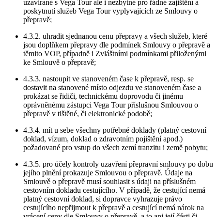
uzavírané s Vega Tour ale i nezbytné pro řádné zajištění a
poskytnutí služeb Vega Tour vyplyvajících ze Smlouvy o
přepravě;
4.3.2. uhradit sjednanou cenu přepravy a všech služeb, které
jsou doplňkem přepravy dle podmínek Smlouvy o přepravě a
těmito VOP, případně i Zvláštními podmínkami přiloženými
ke Smlouvě o přepravě;
4.3.3. nastoupit ve stanoveném čase k přepravě, resp. se
dostavit na stanovené místo odjezdu ve stanoveném čase a
prokázat se řidiči, technickému doprovodu či jinému
oprávněnému zástupci Vega Tour příslušnou Smlouvou o
přepravě v tištěné, či elektronické podobě;
4.3.4. mít u sebe všechny potřebné doklady (platný cestovní
doklad, vízum, doklad o zdravotním pojištění apod.)
požadované pro vstup do všech zemí tranzitu i země pobytu;
4.3.5. pro účely kontroly uzavření přepravní smlouvy po dobu
jejího plnění prokazuje Smlouvou o přepravě. Údaje na
Smlouvě o přepravě musí souhlasit s údaji na příslušném
cestovním dokladu cestujícího. V případě, že cestující nemá
platný cestovní doklad, si dopravce vyhrazuje právo
cestujícího nepřijmout k přepravě a cestující nemá nárok na
vrácení ceny dle Smlouvy o přepravě, a to ani její části či