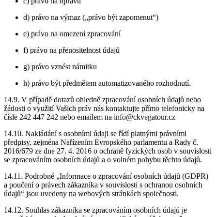
c) právo na opravu
d) právo na výmaz („právo být zapomenut“)
e) právo na omezení zpracování
f) právo na přenositelnost údajů
g) právo vznést námitku
h) právo být předmětem automatizovaného rozhodnutí.
14.9. V případě dotazů ohledně zpracování osobních údajů nebo
žádosti o využití Vašich práv nás kontaktujte přímo telefonicky na
čísle 242 447 242 nebo emailem na info@ckvegatour.cz
14.10. Nakládání s osobními údaji se řídí platnými právními
předpisy, zejména Nařízením Evropského parlamentu a Rady č.
2016/679 ze dne 27. 4. 2016 o ochraně fyzických osob v souvislosti
se zpracováním osobních údajů a o volném pohybu těchto údajů.
14.11. Podrobné „Informace o zpracování osobních údajů (GDPR)
a poučení o právech zákazníka v souvislosti s ochranou osobních
údajů“ jsou uvedeny na webových stránkách společnosti.
14.12. Souhlas zákazníka se zpracováním osobních údajů je