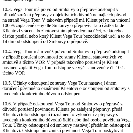
10.3. Vega Tour má právo od Smlouvy o přepravě odstoupit v
případě zrušení přepravy z objektivních důvodů nemajících původ
na straně Vega Tour. V takovém případě má Klient právo na vrácení
100 % zaplacené ceny dle Smlouvy o přepravě. Tato částka bude
Klientovi vrácena bezhotovostním převodem na účet, ze kterého
částku posílal nebo který Klient Vega Tour bezodkladně určí, a to do
14 dní od odstoupení od Smlouvy o přepravě.
10.4. Vega Tour má rovněž právo od Smlouvy o přepravě odstoupit
v případě porušení povinností ze strany Klienta, stanovených ve
smlouvě a těchto VOP. V případě takového porušení je Klient
povinen zaplatit Vega Tour odstupné ve výši stanovené v čl. 10.1.
těchto VOP.
10.5. Účinky odstoupení ze strany Vega Tour nastávají dnem
doručení písemného oznámení Klientovi o odstoupení od smlouvy s
uvedením konkrétního důvodu odstoupení.
10.6. V případě odstoupení Vega Tour od Smlouvy o přepravě z
důvodů porušení povinnosti Klienta po zahájení přepravy, předá
Klientovi toto odstoupení (oznámení o vyloučení z přepravy s
uvedením konkrétního důvodu) řidič nebo jiná osoba pověřená Vega
Tour. Účinky odstoupení od smlouvy nastávají předáním odstoupení
Klientovi. Odstoupením zaniká povinnost Vega Tour poskytovat