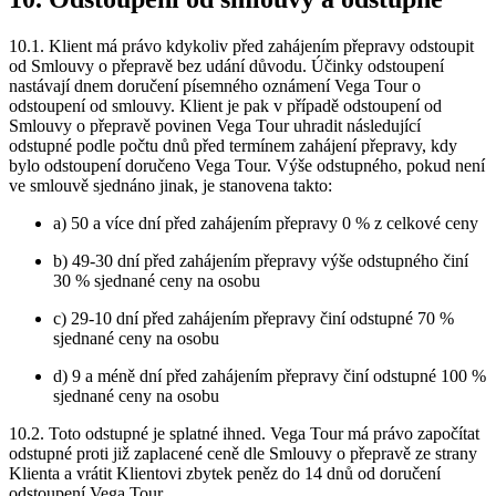
10.1. Klient má právo kdykoliv před zahájením přepravy odstoupit
od Smlouvy o přepravě bez udání důvodu. Účinky odstoupení
nastávají dnem doručení písemného oznámení Vega Tour o
odstoupení od smlouvy. Klient je pak v případě odstoupení od
Smlouvy o přepravě povinen Vega Tour uhradit následující
odstupné podle počtu dnů před termínem zahájení přepravy, kdy
bylo odstoupení doručeno Vega Tour. Výše odstupného, pokud není
ve smlouvě sjednáno jinak, je stanovena takto:
a) 50 a více dní před zahájením přepravy 0 % z celkové ceny
b) 49-30 dní před zahájením přepravy výše odstupného činí
30 % sjednané ceny na osobu
c) 29-10 dní před zahájením přepravy činí odstupné 70 %
sjednané ceny na osobu
d) 9 a méně dní před zahájením přepravy činí odstupné 100 %
sjednané ceny na osobu
10.2. Toto odstupné je splatné ihned. Vega Tour má právo započítat
odstupné proti již zaplacené ceně dle Smlouvy o přepravě ze strany
Klienta a vrátit Klientovi zbytek peněz do 14 dnů od doručení
odstoupení Vega Tour.