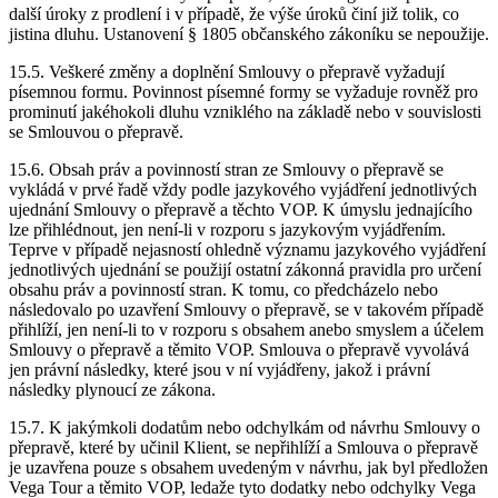
další úroky z prodlení i v případě, že výše úroků činí již tolik, co
jistina dluhu. Ustanovení § 1805 občanského zákoníku se nepoužije.
15.5. Veškeré změny a doplnění Smlouvy o přepravě vyžadují
písemnou formu. Povinnost písemné formy se vyžaduje rovněž pro
prominutí jakéhokoli dluhu vzniklého na základě nebo v souvislosti
se Smlouvou o přepravě.
15.6. Obsah práv a povinností stran ze Smlouvy o přepravě se
vykládá v prvé řadě vždy podle jazykového vyjádření jednotlivých
ujednání Smlouvy o přepravě a těchto VOP. K úmyslu jednajícího
lze přihlédnout, jen není-li v rozporu s jazykovým vyjádřením.
Teprve v případě nejasností ohledně významu jazykového vyjádření
jednotlivých ujednání se použijí ostatní zákonná pravidla pro určení
obsahu práv a povinností stran. K tomu, co předcházelo nebo
následovalo po uzavření Smlouvy o přepravě, se v takovém případě
přihlíží, jen není-li to v rozporu s obsahem anebo smyslem a účelem
Smlouvy o přepravě a těmito VOP. Smlouva o přepravě vyvolává
jen právní následky, které jsou v ní vyjádřeny, jakož i právní
následky plynoucí ze zákona.
15.7. K jakýmkoli dodatům nebo odchylkám od návrhu Smlouvy o
přepravě, které by učinil Klient, se nepřihlíží a Smlouva o přepravě
je uzavřena pouze s obsahem uvedeným v návrhu, jak byl předložen
Vega Tour a těmito VOP, ledaže tyto dodatky nebo odchylky Vega