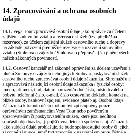
14. Zpracovávání a ochrana osobních
údajů
14.1. Vega Tour zpracovává osobní údaje jako Správce za účelem
zajištění smluvního vztahu a rezervace služeb (tzv. předběžná
rezervace), za účelem zajištění služeb cestovního ruchu a dopravy
na základě potvrzení předběžné rezervace a uzavření smluvního
vztahu (Smlouva o zájezdu / Smlouva o přepravě aj.) a plnění všech
našich zákonných povinností.
14.2. Cestovní kancelář má zákonné oprávnění za účelem uzavření a
plnění Smlouvy o zájezdu nebo jiných Smluv o poskytování služeb
cestovního ruchu zpracovávat osobní údaje zákazníka. Shromažďuje
a zpracovává následující osobní údaje zákazníka / fyzické osoby:
jméno, příjmení, titul, datum narození/rodné číslo, místo trvalého
pobytu, telefonní číslo, e-mail, číslo cestovního dokladu, kontakt na
blízké osoby, bankovní spojení, evidence plateb aj. Osobní údaje
Zákazníka k tomuto účelu mohou být zpřístupněny pouze
oprávněným zaměstnancům Vega Tour nebo pověřeným
zpracovatelům či poskytovatelům služeb, které jsou nedílnou
součástí objednávky, tj. pojišťovna, letecká společnost aj. Zákazník
jako subjekt údajů prohlašuje, že bude spolucestující osoby či jejich
zákonné zástupce, jimiž byl zmocněn k uzavření smlouvy, řádně a