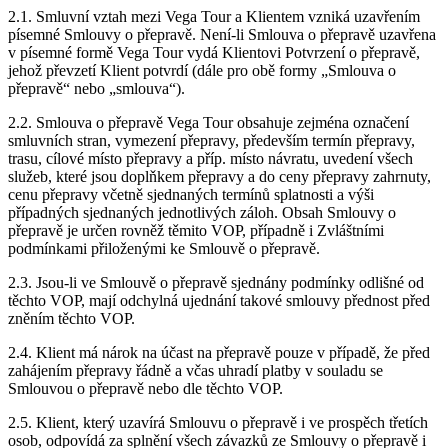
2.1. Smluvní vztah mezi Vega Tour a Klientem vzniká uzavřením
písemné Smlouvy o přepravě. Není-li Smlouva o přepravě uzavřena
v písemné formě Vega Tour vydá Klientovi Potvrzení o přepravě,
jehož převzetí Klient potvrdí (dále pro obě formy „Smlouva o
přepravě“ nebo „smlouva“).
2.2. Smlouva o přepravě Vega Tour obsahuje zejména označení
smluvních stran, vymezení přepravy, především termín přepravy,
trasu, cílové místo přepravy a příp. místo návratu, uvedení všech
služeb, které jsou doplňkem přepravy a do ceny přepravy zahrnuty,
cenu přepravy včetně sjednaných termínů splatnosti a výši
případných sjednaných jednotlivých záloh. Obsah Smlouvy o
přepravě je určen rovněž těmito VOP, případně i Zvláštními
podmínkami přiloženými ke Smlouvě o přepravě.
2.3. Jsou-li ve Smlouvě o přepravě sjednány podmínky odlišné od
těchto VOP, mají odchylná ujednání takové smlouvy přednost před
zněním těchto VOP.
2.4. Klient má nárok na účast na přepravě pouze v případě, že před
zahájením přepravy řádně a včas uhradí platby v souladu se
Smlouvou o přepravě nebo dle těchto VOP.
2.5. Klient, který uzavírá Smlouvu o přepravě i ve prospěch třetích
osob, odpovídá za splnění všech závazků ze Smlouvy o přepravě i