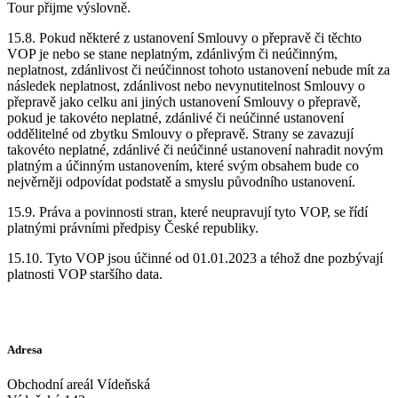
Tour přijme výslovně.
15.8. Pokud některé z ustanovení Smlouvy o přepravě či těchto
VOP je nebo se stane neplatným, zdánlivým či neúčinným,
neplatnost, zdánlivost či neúčinnost tohoto ustanovení nebude mít za
následek neplatnost, zdánlivost nebo nevynutitelnost Smlouvy o
přepravě jako celku ani jiných ustanovení Smlouvy o přepravě,
pokud je takovéto neplatné, zdánlivé či neúčinné ustanovení
oddělitelné od zbytku Smlouvy o přepravě. Strany se zavazují
takovéto neplatné, zdánlivé či neúčinné ustanovení nahradit novým
platným a účinným ustanovením, které svým obsahem bude co
nejvěrněji odpovídat podstatě a smyslu původního ustanovení.
15.9. Práva a povinnosti stran, které neupravují tyto VOP, se řídí
platnými právními předpisy České republiky.
15.10. Tyto VOP jsou účinné od 01.01.2023 a téhož dne pozbývají
platnosti VOP staršího data.
Adresa
Obchodní areál Vídeňská