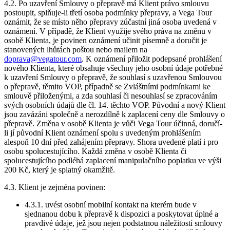
4.2. Po uzavření Smlouvy o přepravě má Klient právo smlouvu
postoupit, splňuje-li třetí osoba podmínky přepravy, a Vega Tour
oznámit, že se místo něho přepravy zúčastní jiná osoba uvedená v
oznámení. V případě, že Klient využije svého práva na změnu v
osobě Klienta, je povinen oznámení učinit písemně a doručit je
stanovených lhůtách poštou nebo mailem na
doprava@vegatour.com
. K oznámení přiložit podepsané prohlášení
nového Klienta, které obsahuje všechny jeho osobní údaje potřebné
k uzavření Smlouvy o přepravě, že souhlasí s uzavřenou Smlouvou
o přepravě, těmito VOP, případně se Zvláštními podmínkami ke
smlouvě přiloženými, a zda souhlasí či nesouhlasí se zpracováním
svých osobních údajů dle čl. 14. těchto VOP. Původní a nový Klient
jsou zavázáni společně a nerozdílně k zaplacení ceny dle Smlouvy o
přepravě. Změna v osobě Klienta je vůči Vega Tour účinná, doručí-
li jí původní Klient oznámení spolu s uvedeným prohlášením
alespoň 10 dní před zahájením přepravy. Shora uvedené platí i pro
osobu spolucestujícího. Každá změna v osobě Klienta či
spolucestujícího podléhá zaplacení manipulačního poplatku ve výši
200 Kč, který je splatný okamžitě.
4.3. Klient je zejména povinen:
4.3.1. uvést osobní mobilní kontakt na kterém bude v
sjednanou dobu k přepravě k dispozici a poskytovat úplné a
pravdivé údaje, jež jsou nejen podstatnou náležitostí smlouvy