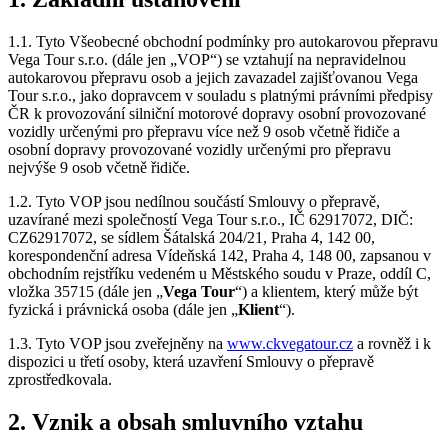
1.1. Tyto Všeobecné obchodní podmínky pro autokarovou přepravu
Vega Tour s.r.o. (dále jen „VOP“) se vztahují na nepravidelnou
autokarovou přepravu osob a jejich zavazadel zajišťovanou Vega
Tour s.r.o., jako dopravcem v souladu s platnými právními předpisy
ČR k provozování silniční motorové dopravy osobní provozované
vozidly určenými pro přepravu více než 9 osob včetně řidiče a
osobní dopravy provozované vozidly určenými pro přepravu
nejvýše 9 osob včetně řidiče.
1.2. Tyto VOP jsou nedílnou součástí Smlouvy o přepravě,
uzavírané mezi společností Vega Tour s.r.o., IČ 62917072, DIČ:
CZ62917072, se sídlem Šátalská 204/21, Praha 4, 142 00,
korespondenční adresa Vídeňská 142, Praha 4, 148 00, zapsanou v
obchodním rejstříku vedeném u Městského soudu v Praze, oddíl C,
vložka 35715 (dále jen „
Vega Tour
“) a klientem, který může být
fyzická i právnická osoba (dále jen „
Klient
“).
1.3. Tyto VOP jsou zveřejněny na
www.ckvegatour.cz
a rovněž i k
dispozici u třetí osoby, která uzavření Smlouvy o přepravě
zprostředkovala.
2. Vznik a obsah smluvního vztahu