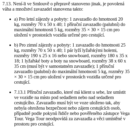
7.13. Není-li ve Smlouvě o přepravě stanoveno jinak, je povolená
váha a množství zavazadel stanovena takto:
a) Pro letní zájezdy a pobyty: 1 zavazadlo do hmotnosti 20
kg, rozměry 70 x 50 x 40; 1 příruční zavazadlo (palubní) do
maximální hmotnosti 5 kg, rozměry 35 × 30 × 15 cm pro
uložení v prostorách vozidla určené pro cestující.
b) Pro zimní zájezdy a pobyty: 1 zavazadlo do hmotnosti 25
kg, rozměry 70 x 50 x 40; 1 pár lyží lyžařskými holemi,
rozměry 190 x 25 x 16 nebo snowboard, rozměry 180 x 35 x
18; 1 lyžařské boty a boty na snowboard, rozměry 38 x 60 x
35 cm (musí být v samostatném zavazadle); 1 příruční
zavazadlo (palubní) do maximální hmotnosti 5 kg, rozměry 35
× 30 × 15 cm pro uložení v prostorách vozidla určené pro
cestující.
7.13.1 Příruční zavazadlo, které má klient u sebe, lze umístit
ve vozidle na místo pod sedadlem nebo nad sedadlem
cestujícího. Zavazadlo musí být ve voze uloženo tak, aby
nebyla ohrožena bezpečnost nebo zájem cestujících osob,
případně podle pokynů řidiče nebo pověřeného zástupce Vega
Tour. Vega Tour neodpovídá za zavazadla a věci umístěné v
prostoru pro cestující.