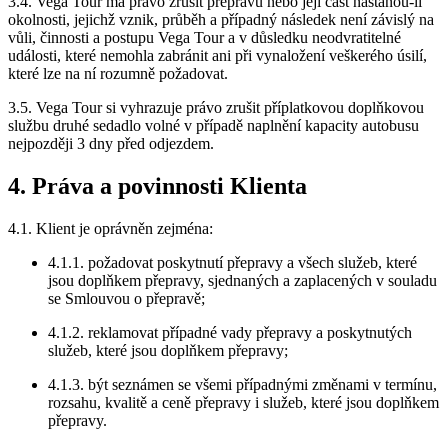
3.4. Vega Tour má právo zrušit přepravu nebo její část nastanou-li
okolnosti, jejichž vznik, průběh a případný následek není závislý na
vůli, činnosti a postupu Vega Tour a v důsledku neodvratitelné
události, které nemohla zabránit ani při vynaložení veškerého úsilí,
které lze na ní rozumně požadovat.
3.5. Vega Tour si vyhrazuje právo zrušit příplatkovou doplňkovou
službu druhé sedadlo volné v případě naplnění kapacity autobusu
nejpozději 3 dny před odjezdem.
4. Práva a povinnosti Klienta
4.1. Klient je oprávněn zejména:
4.1.1. požadovat poskytnutí přepravy a všech služeb, které
jsou doplňkem přepravy, sjednaných a zaplacených v souladu
se Smlouvou o přepravě;
4.1.2. reklamovat případné vady přepravy a poskytnutých
služeb, které jsou doplňkem přepravy;
4.1.3. být seznámen se všemi případnými změnami v termínu,
rozsahu, kvalitě a ceně přepravy i služeb, které jsou doplňkem
přepravy.