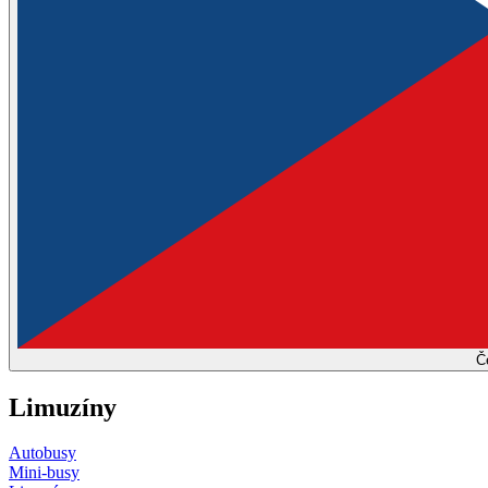
Č
Limuzíny
Autobusy
Mini-busy