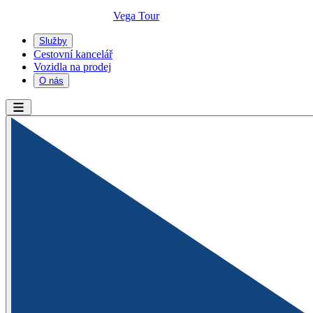
Vega Tour
Služby
Cestovní kancelář
Vozidla na prodej
O nás